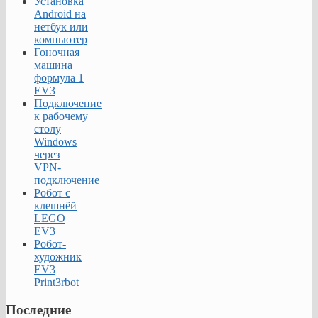
Установка
Android на
нетбук или
компьютер
Гоночная
машина
формула 1
EV3
Подключение
к рабочему
столу
Windows
через
VPN-
подключение
Робот с
клешнёй
LEGO
EV3
Робот-
художник
EV3
Print3rbot
Последние