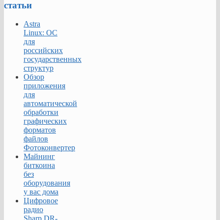
статьи
Astra
Linux: ОС
для
российских
государственных
структур
Обзор
приложения
для
автоматической
обработки
графических
форматов
файлов
Фотоконвертер
Майнинг
биткоина
без
оборудования
у вас дома
Цифровое
радио
Sharp DR-