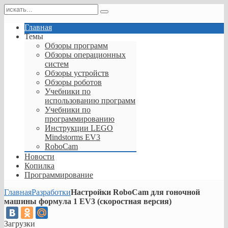
Главная
Темы
Обзоры программ
Обзоры операционных
систем
Обзоры устройств
Обзоры роботов
Учебники по
использованию программ
Учебники по
программированию
Инструкции LEGO
Mindstorms EV3
RoboCam
Новости
Копилка
Программирование
Главная
Разработки
Настройки RoboCam для гоночной
машины формула 1 EV3 (скоростная версия)
Загрузки