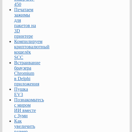
450
Печатаем
зажимы
для
пакетов на
3D
принтере
Компилируем
криптовалютный
кошелёк
SCC
Встраивание
браузера
Chromium
в Delphi
приложения
Пушка
EV3
Познакомьтесь
с миром
ИИ вместе
с Зуми
Как
увеличить
размер