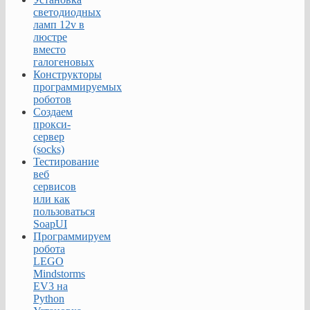
светодиодных
ламп 12v в
люстре
вместо
галогеновых
Конструкторы
программируемых
роботов
Создаем
прокси-
сервер
(socks)
Тестирование
веб
сервисов
или как
пользоваться
SoapUI
Программируем
робота
LEGO
Mindstorms
EV3 на
Python