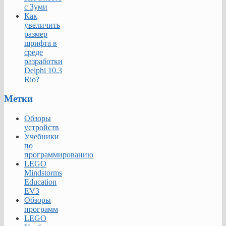
с Зуми
Как
увеличить
размер
шрифта в
среде
разработки
Delphi 10.3
Rio?
Метки
Обзоры
устройств
Учебники
по
программированию
LEGO
Mindstorms
Education
EV3
Обзоры
программ
LEGO