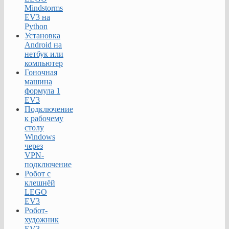
Mindstorms
EV3 на
Python
Установка
Android на
нетбук или
компьютер
Гоночная
машина
формула 1
EV3
Подключение
к рабочему
столу
Windows
через
VPN-
подключение
Робот с
клешнёй
LEGO
EV3
Робот-
художник
EV3