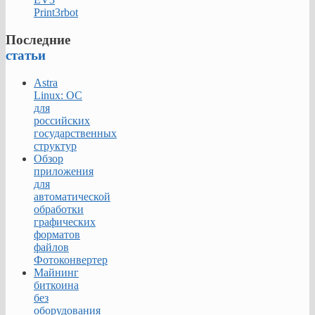
Print3rbot
Последние
статьи
Astra
Linux: ОС
для
российских
государственных
структур
Обзор
приложения
для
автоматической
обработки
графических
форматов
файлов
Фотоконвертер
Майнинг
биткоина
без
оборудования