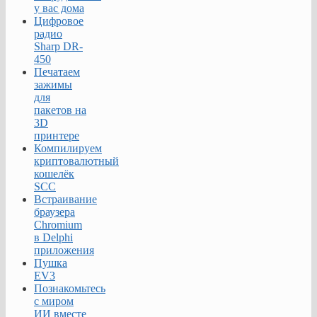
у вас дома
Цифровое
радио
Sharp DR-
450
Печатаем
зажимы
для
пакетов на
3D
принтере
Компилируем
криптовалютный
кошелёк
SCC
Встраивание
браузера
Chromium
в Delphi
приложения
Пушка
EV3
Познакомьтесь
с миром
ИИ вместе