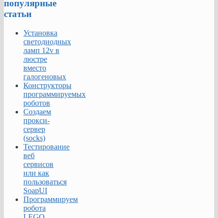
популярные
статьи
Установка
светодиодных
ламп 12v в
люстре
вместо
галогеновых
Конструкторы
программируемых
роботов
Создаем
прокси-
сервер
(socks)
Тестирование
веб
сервисов
или как
пользоваться
SoapUI
Программируем
робота
LEGO