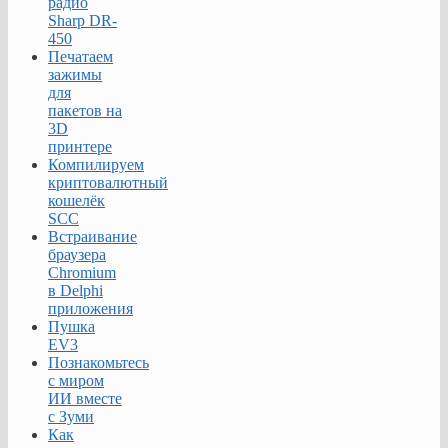
радио
Sharp DR-
450
Печатаем
зажимы
для
пакетов на
3D
принтере
Компилируем
криптовалютный
кошелёк
SCC
Встраивание
браузера
Chromium
в Delphi
приложения
Пушка
EV3
Познакомьтесь
с миром
ИИ вместе
с Зуми
Как