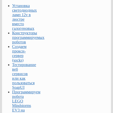
Установка
светодиодных
ламп 12v в
люстре
вместо
галогеновых
Конструкторы
программируемых
роботов
Создаем
прокси-
сервер
(socks)
Тестирование
веб
сервисов
или как
пользоваться
SoapUI
Программируем
робота
LEGO
Mindstorms
EV3 на