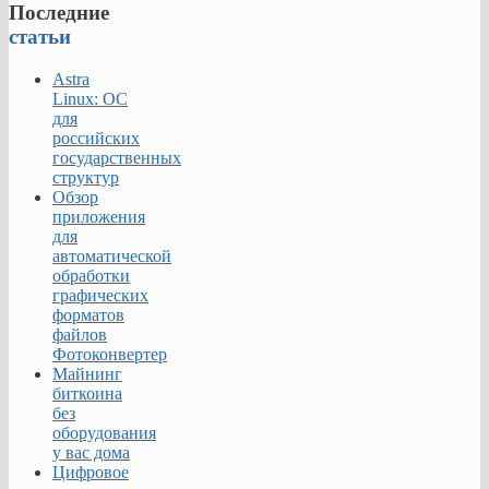
Последние
статьи
Astra
Linux: ОС
для
российских
государственных
структур
Обзор
приложения
для
автоматической
обработки
графических
форматов
файлов
Фотоконвертер
Майнинг
биткоина
без
оборудования
у вас дома
Цифровое