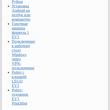
Python
Установка
Android на
нетбук или
компьютер
Гоночная
машина
формула 1
EV3
Подключение
к рабочему
столу
Windows
через
VPN-
подключение
Робот с
клешнёй
LEGO
EV3
Робот-
художник
EV3
Print3rbot