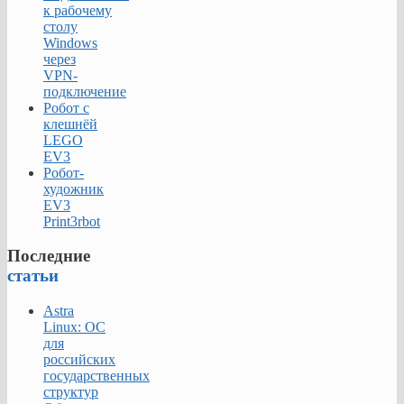
к рабочему
столу
Windows
через
VPN-
подключение
Робот с
клешнёй
LEGO
EV3
Робот-
художник
EV3
Print3rbot
Последние
статьи
Astra
Linux: ОС
для
российских
государственных
структур