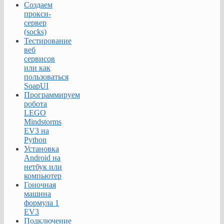
Создаем
прокси-
сервер
(socks)
Тестирование
веб
сервисов
или как
пользоваться
SoapUI
Программируем
робота
LEGO
Mindstorms
EV3 на
Python
Установка
Android на
нетбук или
компьютер
Гоночная
машина
формула 1
EV3
Подключение