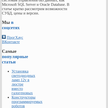
системам управления баз данных, как
Microsoft SQL Server и Oracle Database. В
статье кратко рассмотрим возможности
СУБД, цены и версии.
Мы
в
соцсетях
ПрогХаус
ВКонтакте
Самые
популярные
статьи
Установка
светодиодных
ламп 12v в
люстре
вместо
галогеновых
Конструкторы
программируемых
роботов