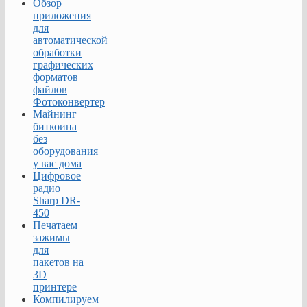
Обзор
приложения
для
автоматической
обработки
графических
форматов
файлов
Фотоконвертер
Майнинг
биткоина
без
оборудования
у вас дома
Цифровое
радио
Sharp DR-
450
Печатаем
зажимы
для
пакетов на
3D
принтере
Компилируем