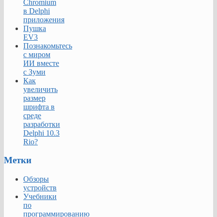
Chromium
в Delphi
приложения
Пушка
EV3
Познакомьтесь
с миром
ИИ вместе
с Зуми
Как
увеличить
размер
шрифта в
среде
разработки
Delphi 10.3
Rio?
Метки
Обзоры
устройств
Учебники
по
программированию