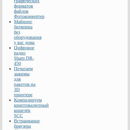
графических
форматов
файлов
Фотоконвертер
Майнинг
биткоина
без
оборудования
у вас дома
Цифровое
радио
Sharp DR-
450
Печатаем
зажимы
для
пакетов на
3D
принтере
Компилируем
криптовалютный
кошелёк
SCC
Встраивание
браузера