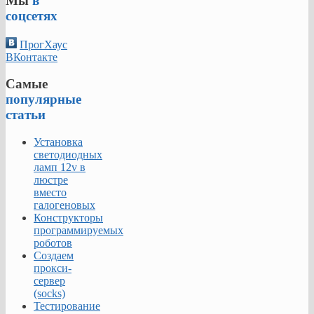
Мы
в
соцсетях
ПрогХаус
ВКонтакте
Самые
популярные
статьи
Установка
светодиодных
ламп 12v в
люстре
вместо
галогеновых
Конструкторы
программируемых
роботов
Создаем
прокси-
сервер
(socks)
Тестирование