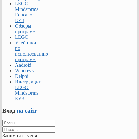
LEGO
Mindstorms
Education
EV3
Обзоры
программ
LEGO
Учебники
по
использованию
программ
Android
Windows
Delphi
Инструкции
LEGO
Mindstorms
EV3
Вход
на сайт
Запомнить меня