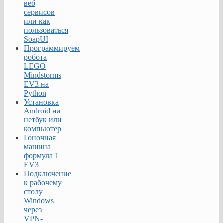
веб
сервисов
или как
пользоваться
SoapUI
Программируем
робота
LEGO
Mindstorms
EV3 на
Python
Установка
Android на
нетбук или
компьютер
Гоночная
машина
формула 1
EV3
Подключение
к рабочему
столу
Windows
через
VPN-