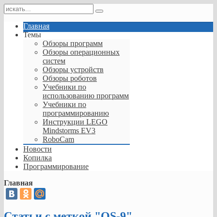
Главная
Темы
Обзоры программ
Обзоры операционных
систем
Обзоры устройств
Обзоры роботов
Учебники по
использованию программ
Учебники по
программированию
Инструкции LEGO
Mindstorms EV3
RoboCam
Новости
Копилка
Программирование
Главная
Статьи с меткой "OS-9"