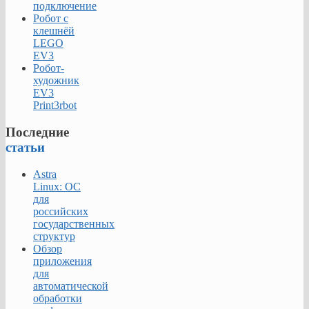
подключение
Робот с
клешнёй
LEGO
EV3
Робот-
художник
EV3
Print3rbot
Последние
статьи
Astra
Linux: ОС
для
российских
государственных
структур
Обзор
приложения
для
автоматической
обработки