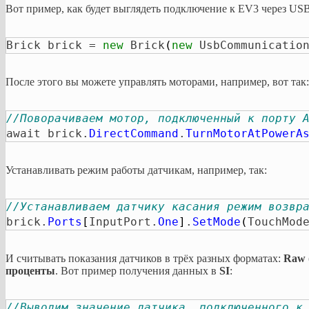
Вот пример, как будет выглядеть подключение к EV3 через USB
Brick brick = 
new
 Brick
(
new
 UsbCommunicatio
После этого вы можете управлять моторами, например, вот так:
//Поворачиваем мотор, подключенный к порту 
await brick.
DirectCommand
.
TurnMotorAtPowerA
Устанавливать режим работы датчикам, например, так:
//Устанавливаем датчику касания режим возвр
brick.
Ports
[
InputPort.
One
]
.
SetMode
(
TouchMod
И считывать показания датчиков в трёх разных форматах:
Raw
проценты
. Вот пример получения данных в
SI
:
//Выводим значение датчика, подключенного к