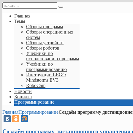
Главная
Темы
Обзоры программ
Обзоры операционных
систем
Обзоры устройств
Обзоры роботов
Учебники по
использованию программ
Учебники по
программированию
Инструкции LEGO
Mindstorms EV3
RoboCam
Новости
Копилка
Программирование
Главная
Программирование
Создаём программу дистанционно
Создаём программу дистанционного управления 