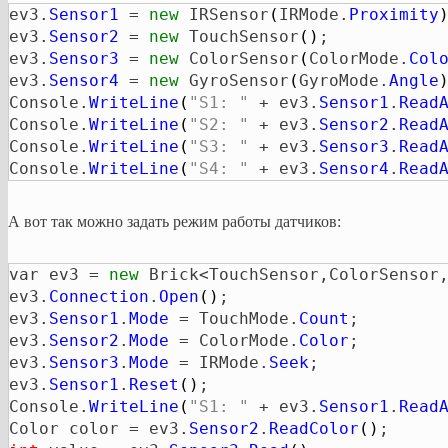
ev3.
Sensor1
 = 
new
 IRSensor
(
IRMode.
Proximity
ev3.
Sensor2
 = 
new
 TouchSensor
(
)
; 

ev3.
Sensor3
 = 
new
 ColorSensor
(
ColorMode.
Col
ev3.
Sensor4
 = 
new
 GyroSensor
(
GyroMode.
Angle
Console.
WriteLine
(
"S1: "
 + ev3.
Sensor1
.
Read
Console.
WriteLine
(
"S2: "
 + ev3.
Sensor2
.
Read
Console.
WriteLine
(
"S3: "
 + ev3.
Sensor3
.
Read
Console.
WriteLine
(
"S4: "
 + ev3.
Sensor4
.
Read
А вот так можно задать режим работы датчиков:
var ev3 = 
new
 Brick<TouchSensor,ColorSensor
ev3.
Connection
.
Open
(
)
;

ev3.
Sensor1
.
Mode
 = TouchMode.
Count
;

ev3.
Sensor2
.
Mode
 = ColorMode.
Color
;

ev3.
Sensor3
.
Mode
 = IRMode.
Seek
;

ev3.
Sensor1
.
Reset
(
)
;

Console.
WriteLine
(
"S1: "
 + ev3.
Sensor1
.
Read
Color color = ev3.
Sensor2
.
ReadColor
(
)