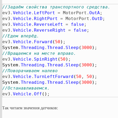
//Задаём свойства транспортного средства.
ev3.
Vehicle
.
LeftPort
 = MotorPort.
OutA
;

ev3.
Vehicle
.
RightPort
 = MotorPort.
OutD
;

ev3.
Vehicle
.
ReverseLeft
 = 
false
;

ev3.
Vehicle
.
ReverseRight
 = 
false
//Едем вперёд.
ev3.
Vehicle
.
Forward
(
50
)
System
.
Threading
.
Thread
.
Sleep
(
3000
)
//Вращаемся на месте вправо.
ev3.
Vehicle
.
SpinRight
(
50
)
System
.
Threading
.
Thread
.
Sleep
(
3000
)
//Поворачиваем налево
ev3.
Vehicle
.
TurnLeftForward
(
50
, 
50
)
System
.
Threading
.
Thread
.
Sleep
(
3000
)
//Останавливаемся.
ev3.
Vehicle
.
Off
(
)
;
Так читаем значения датчиков: