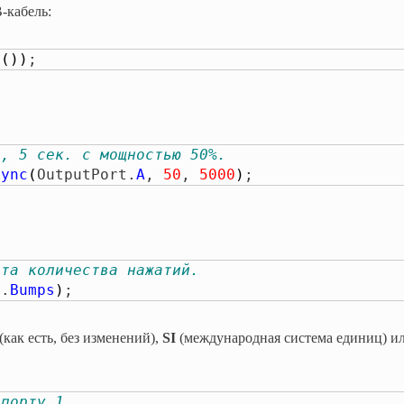
-кабель:
n
(
)
)
;
A, 5 сек. с мощностью 50%.
sync
(
OutputPort.
A
, 
50
, 
5000
)
;
ата количества нажатий.
e.
Bumps
)
;
(как есть, без изменений),
SI
(международная система единиц) и
 порту 1.