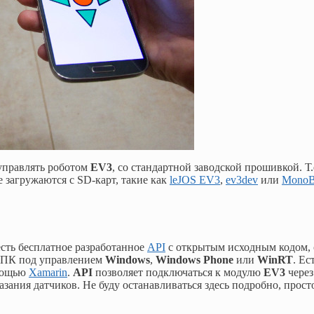
 управлять роботом
EV3
, со стандартной заводской прошивкой. Т.
 загружаются с SD-карт, такие как
leJOS EV3
,
ev3dev
или
MonoB
есть бесплатное разработанное
API
с открытым исходным кодом, 
а ПК под управлением
Windows
,
Windows Phone
или
WinRT
. Ес
омощью
Xamarin
.
API
позволяет подключаться к модулю
EV3
через
зания датчиков. Не буду останавливаться здесь подробно, прост