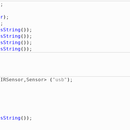
)
; 

or
)
; 

)
; 

AsString
(
)
)
; 

AsString
(
)
)
; 

AsString
(
)
)
; 

AsString
(
)
)
;
,IRSensor,Sensor> 
(
"usb"
)
; 

AsString
(
)
)
;
