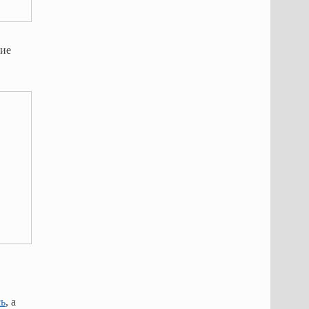
ие
сь
, а