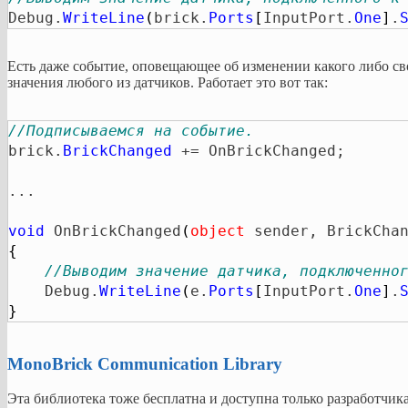
Debug.
WriteLine
(
brick.
Ports
[
InputPort.
One
]
.
Есть даже событие, оповещающее об изменении какого либо с
значения любого из датчиков. Работает это вот так:
//Подписываемся на событие.
brick.
BrickChanged
 += OnBrickChanged;

...

void
 OnBrickChanged
(
object
 sender, BrickCha
{
//Выводим значение датчика, подключенно
    Debug.
WriteLine
(
e.
Ports
[
InputPort.
One
]
.
}
MonoBrick Communication Library
Эта библиотека тоже бесплатна и доступна только разработчи