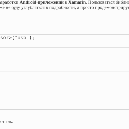
разработки
Android-приложений
в
Xamarin
. Пользоваться библи
оже не буду углубляться в подробности, а просто продемонстрир
nsor>
(
"usb"
)
;

от так: