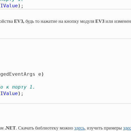
SIValue
)
;
войства
EV3,
будь то нажатие на кнопку модуля
EV3
или изменен
ngedEventArgs e
)
го к порту 1.
SIValue
)
кам
.NET
. Скачать библиотеку можно
здесь
, изучить примеры
зде