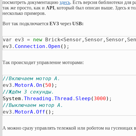
посмотреть документацию
здесь
. Есть версия библиотеки для 
так же просто, как и
API
, который был описан выше. Здесь я т
несколько примеров.
Вот так подключается
EV3
через
USB:
var ev3 = 
new
 Brick<Sensor,Sensor,Sensor,Se
ev3.
Connection
.
Open
(
)
;
Так происходит управление моторами:
//Включаем мотор A.
ev3.
MotorA
.
On
(
50
)
//Ждём 3 секунды.
System
.
Threading
.
Thread
.
Sleep
(
3000
)
//Выключаем мотор A.
ev3.
MotorA
.
Off
(
)
;
А можно сразу управлять тележкой или роботом на гусеницах в