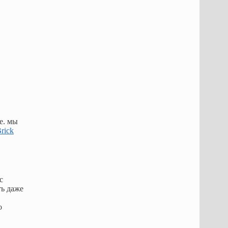
е. мы
rick
с
ть даже
о