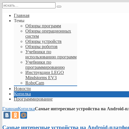
Главная
Темы
Обзоры программ
Обзоры операционных
систем
Обзоры устройств
Обзоры роботов
Учебники по
использованию программ
Учебники по
программированию
Инструкции LEGO
Mindstorms EV3
RoboCam
Новости
Копилка
Программирование
Главная
Копилка
Самые интересные устройства на Android-
Самые интересные устройства на Android-платфо