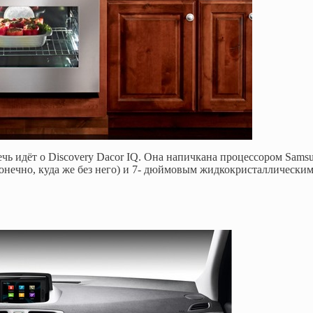
ечь идёт о Discovery Dacor IQ. Она напичкана процессором Samsu
конечно, куда же без него) и 7- дюймовым жидкокристаллически