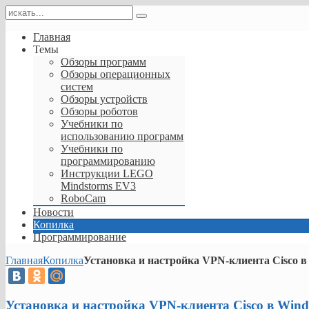
Главная
Темы
Обзоры программ
Обзоры операционных
систем
Обзоры устройств
Обзоры роботов
Учебники по
использованию программ
Учебники по
программированию
Инструкции LEGO
Mindstorms EV3
RoboCam
Новости
Копилка
Программирование
Главная
Копилка
Установка и настройка VPN-клиента Cisco в
Установка и настройка VPN-клиента Cisco в Wind