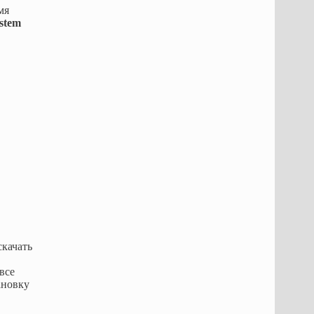
мя
ystem
скачать
все
ановку