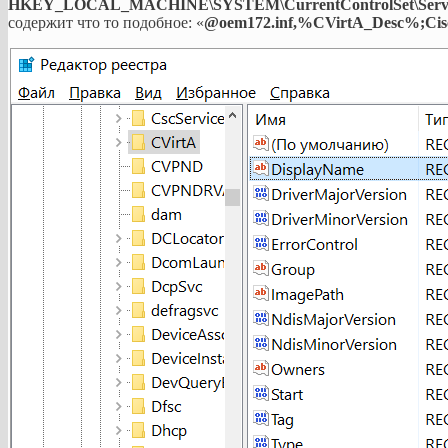
HKEY_LOCAL_MACHINE\SYSTEM\CurrentControlSet\Servi
содержит что то подобное: «
@oem172.inf,%CVirtA_Desc%;Cisco