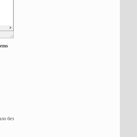
tems
ало без