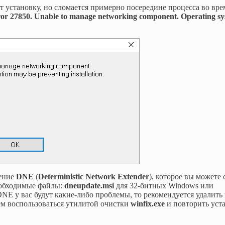
ёт установку, но сломается примерно посередине процесса во вре
or 27850. Unable to manage networking component. Operating s
ление
DNE
(
Deterministic Network Extender
), которое вы можете 
необходимые файлы:
dneupdate.msi
для 32-битных Windows или
NE у вас будут какие-либо проблемы, то рекомендуется удалить 
м воспользоваться утилитой очистки
winfix.exe
и повторить уст