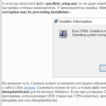
А если вы запустите файл
vpnclient_setup.msi
, то он даже начн
настройки сетевых компонентов. У меня вылетела ошибка «
Err
corruption may be preventing installation
».
Но решение есть. Сначала нужно установить последнее обнов
с сайта Citrix
отсюда
. Скачивать нужно не всё, а только файл 
dneupdate64.msi
для 64-битных Windows. Если при установке D
программы, использующие DNE (такие как VPN-клиенты), зате
dneupdate.msi или dneupdate64.msi.