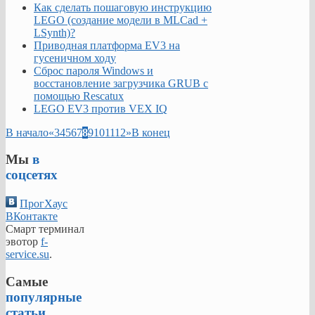
Как сделать пошаговую инструкцию
LEGO (создание модели в MLCad +
LSynth)?
Приводная платформа EV3 на
гусеничном ходу
Сброс пароля Windows и
восстановление загрузчика GRUB с
помощью Rescatux
LEGO EV3 против VEX IQ
В начало
«
3
4
5
6
7
8
9
10
11
12
»
В конец
Мы
в
соцсетях
ПрогХаус
ВКонтакте
Смарт терминал
эвотор
f-
service.su
.
Самые
популярные
статьи