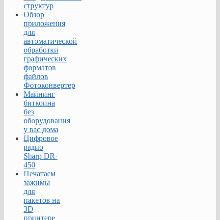
структур
Обзор
приложения
для
автоматической
обработки
графических
форматов
файлов
Фотоконвертер
Майнинг
биткоина
без
оборудования
у вас дома
Цифровое
радио
Sharp DR-
450
Печатаем
зажимы
для
пакетов на
3D
принтере