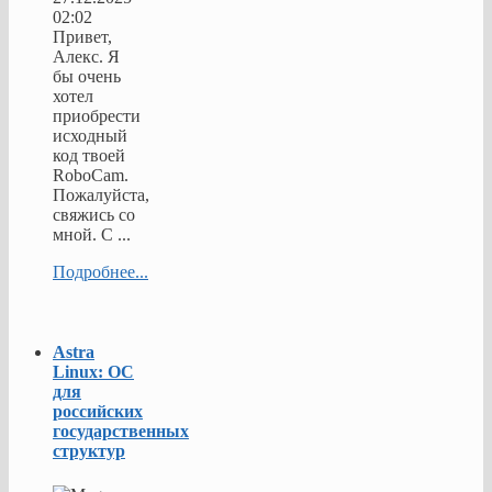
02:02
Привет,
Алекс. Я
бы очень
хотел
приобрести
исходный
код твоей
RoboCam.
Пожалуйста,
свяжись со
мной. С ...
Подробнее...
Astra
Linux: ОС
для
российских
государственных
структур