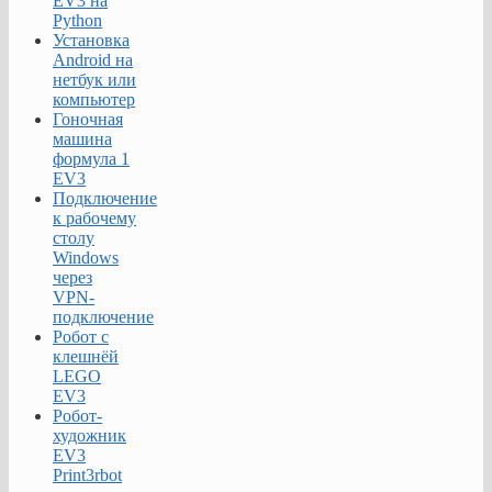
EV3 на
Python
Установка
Android на
нетбук или
компьютер
Гоночная
машина
формула 1
EV3
Подключение
к рабочему
столу
Windows
через
VPN-
подключение
Робот с
клешнёй
LEGO
EV3
Робот-
художник
EV3
Print3rbot